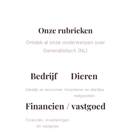
Onze rubrieken
Ontdek al onze onderwerpen over
Generalistisch (NL)
Bedrijf
Dieren
Zakelijk en economie
Huisdieren en dierlijke
metgezellen
Financien / vastgoed
Financiën, investeringen
en vastgoed