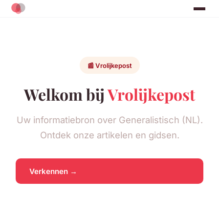
📰 Vrolijkepost
Welkom bij
Vrolijkepost
Uw informatiebron over Generalistisch (NL).
Ontdek onze artikelen en gidsen.
Verkennen →