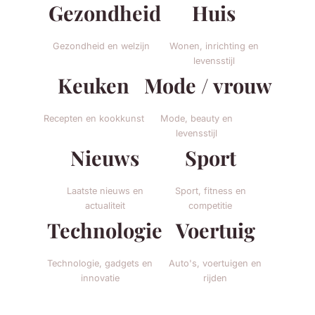
Gezondheid
Huis
Gezondheid en welzijn
Wonen, inrichting en
levensstijl
Keuken
Mode / vrouw
Recepten en kookkunst
Mode, beauty en
levensstijl
Nieuws
Sport
Laatste nieuws en
Sport, fitness en
actualiteit
competitie
Technologie
Voertuig
Technologie, gadgets en
Auto's, voertuigen en
innovatie
rijden